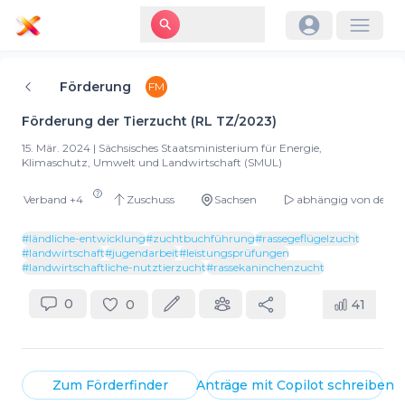
Förderung
FM
Förderung der Tierzucht (RL TZ/2023)
15. Mär. 2024
|
Sächsisches Staatsministerium für Energie,
Klimaschutz, Umwelt und Landwirtschaft (SMUL)
Verband
+
4
Zuschuss
Sachsen
abhängig von der g
#
ländliche-entwicklung
#
zuchtbuchführung
#
rassegeflügelzucht
#
landwirtschaft
#
jugendarbeit
#
leistungsprüfungen
#
landwirtschaftliche-nutztierzucht
#
rassekaninchenzucht
0
0
41
Zum
Förderfinder
Anträge mit
Copilot
schreiben