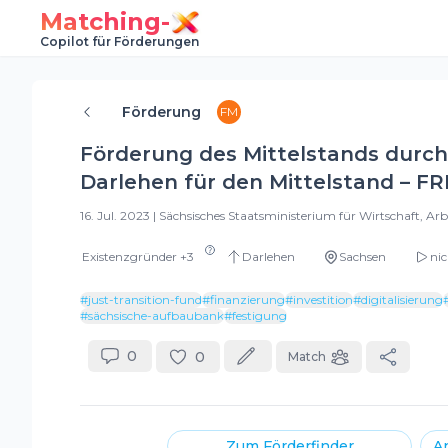
Matching-
Copilot für Förderungen
Förderung
FM
Förderung des Mittelstands durch 
Darlehen für den Mittelstand – F
16. Jul. 2023
|
Sächsisches Staatsministerium für Wirtschaft, Ar
Existenzgründer
+
3
Darlehen
Sachsen
nic
#
just-transition-fund
#
finanzierung
#
investition
#
digitalisierung
#
sächsische-aufbaubank
#
festigung
0
0
Match
Zum
Förderfinder
A