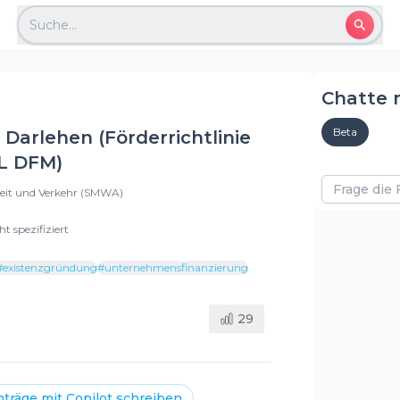
Suche...
Chatte 
Beta
Darlehen (Förderrichtlinie
RL DFM)
beit und Verkehr (SMWA)
ht spezifiziert
#
existenzgründung
#
unternehmensfinanzierung
29
nträge mit
Copilot
schreiben