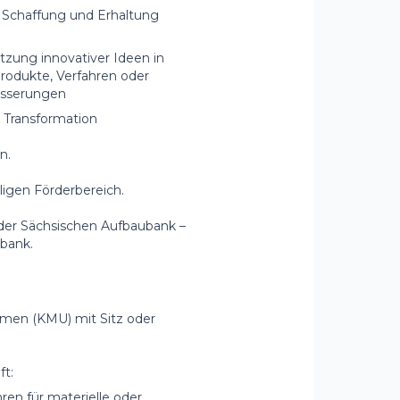
r Schaffung und Erhaltung
zung innovativer Ideen in
odukte, Verfahren oder
esserungen
n Transformation
n.
igen Förderbereich.
i der Sächsischen Aufbaubank –
bank.
hmen (KMU) mit Sitz oder
t:
ren für materielle oder