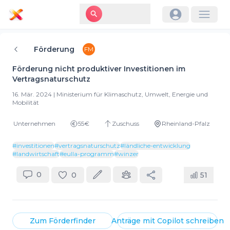
Förderung
FM
Förderung nicht produktiver Investitionen im
Vertragsnaturschutz
16. Mär. 2024
|
Ministerium für Klimaschutz, Umwelt, Energie und
Mobilität
Unternehmen
55€
Zuschuss
Rheinland-Pfalz
#
investitionen
#
vertragsnaturschutz
#
ländliche-entwicklung
#
landwirtschaft
#
eulla-programm
#
winzer
0
0
51
Zum
Förderfinder
Anträge mit
Copilot
schreiben