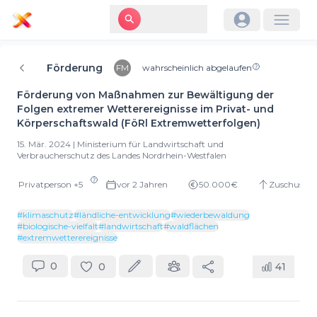
Förderung
FM
wahrscheinlich abgelaufen
Förderung von Maßnahmen zur Bewältigung der
Folgen extremer Wetterereignisse im Privat- und
Körperschaftswald (FöRl Extremwetterfolgen)
15. Mär. 2024
|
Ministerium für Landwirtschaft und
Verbraucherschutz des Landes Nordrhein-Westfalen
Privatperson
+
5
vor 2 Jahren
50.000€
Zuschuss
#
klimaschutz
#
ländliche-entwicklung
#
wiederbewaldung
#
biologische-vielfalt
#
landwirtschaft
#
waldflächen
#
extremwetterereignisse
0
0
41