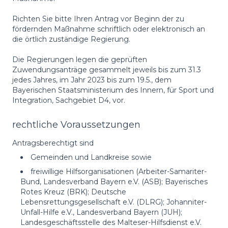
Richten Sie bitte Ihren Antrag vor Beginn der zu
fördernden Maßnahme schriftlich oder elektronisch an
die örtlich zuständige Regierung.
Die Regierungen legen die geprüften
Zuwendungsanträge gesammelt jeweils bis zum 31.3
jedes Jahres, im Jahr 2023 bis zum 19.5., dem
Bayerischen Staatsministerium des Innern, für Sport und
Integration, Sachgebiet D4, vor.
rechtliche Voraussetzungen
Antragsberechtigt sind
Gemeinden und Landkreise sowie
freiwillige Hilfsorganisationen (Arbeiter-Samariter-
Bund, Landesverband Bayern e.V. (ASB); Bayerisches
Rotes Kreuz (BRK); Deutsche
Lebensrettungsgesellschaft e.V. (DLRG); Johanniter-
Unfall-Hilfe e.V., Landesverband Bayern (JUH);
Landesgeschäftsstelle des Malteser-Hilfsdienst e.V.