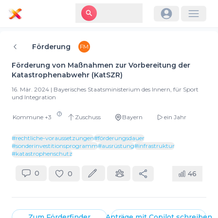
Förderung
FM
Förderung von Maßnahmen zur Vorbereitung der
Katastrophenabwehr (KatSZR)
16. Mär. 2024
|
Bayerisches Staatsministerium des Innern, für Sport
und Integration
Kommune
+
3
Zuschuss
Bayern
ein Jahr
#
rechtliche-voraussetzungen
#
förderungsdauer
#
sonderinvestitionsprogramm
#
ausrüstung
#
infrastruktur
#
katastrophenschutz
0
0
46
Zum
Förderfinder
Anträge mit
Copilot
schreiben