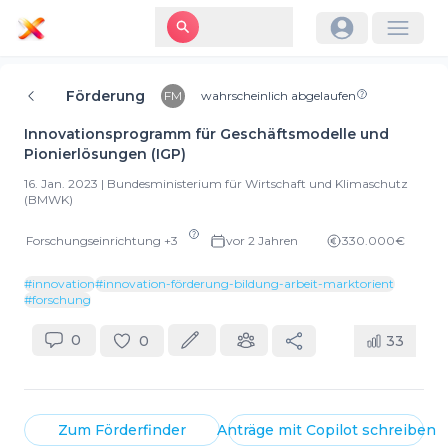
Förderung
FM
wahrscheinlich abgelaufen
Innovationsprogramm für Geschäftsmodelle und
Pionierlösungen (IGP)
16. Jan. 2023
|
Bundesministerium für Wirtschaft und Klimaschutz
(BMWK)
Forschungseinrichtung
+
3
vor 2 Jahren
330.000€
#
innovation
#
innovation-förderung-bildung-arbeit-marktorientiert-mach
#
forschung
0
0
33
Zum
Förderfinder
Anträge mit
Copilot
schreiben