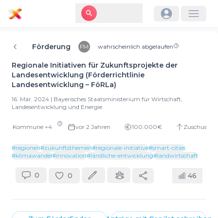
Förderung
FM
wahrscheinlich abgelaufen
Regionale Initiativen für Zukunftsprojekte der
Landesentwicklung (Förderrichtlinie
Landesentwicklung – FöRLa)
16. Mär. 2024
|
Bayerisches Staatsministerium für Wirtschaft,
Landesentwicklung und Energie
Kommune
+
4
vor 2 Jahren
100.000€
Zuschuss
#
regionen
#
zukunftsthemen
#
regionale-initiative
#
smart-cities
#
klimawandel
#
innovation
#
ländliche-entwicklung
#
landwirtschaft
0
0
46