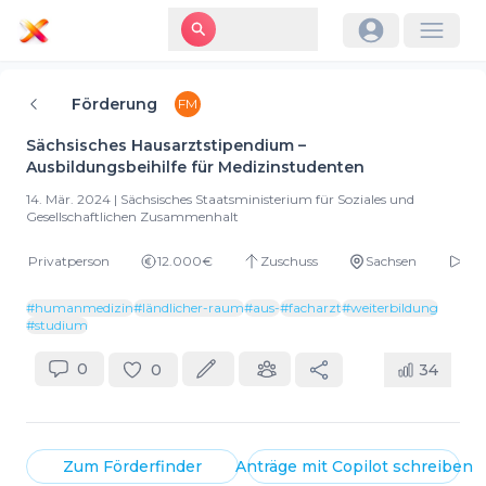
Förderung
FM
Sächsisches Hausarztstipendium –
Ausbildungsbeihilfe für Medizinstudenten
14. Mär. 2024
|
Sächsisches Staatsministerium für Soziales und
Gesellschaftlichen Zusammenhalt
Privatperson
12.000€
Zuschuss
Sachsen
Dau
#
humanmedizin
#
ländlicher-raum
#
aus-
#
facharzt
#
weiterbildung
#
studium
0
0
34
Zum
Förderfinder
Anträge mit
Copilot
schreiben