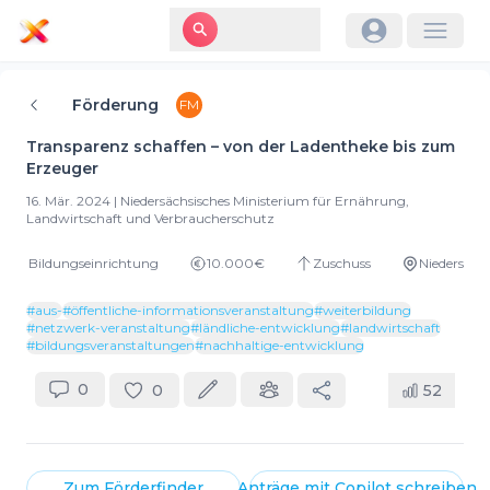
Förderung
FM
Transparenz schaffen – von der Ladentheke bis zum
Erzeuger
16. Mär. 2024
|
Niedersächsisches Ministerium für Ernährung,
Landwirtschaft und Verbraucherschutz
Bildungseinrichtung
10.000€
Zuschuss
Niedersach
#
aus-
#
öffentliche-informationsveranstaltung
#
weiterbildung
#
netzwerk-veranstaltung
#
ländliche-entwicklung
#
landwirtschaft
#
bildungsveranstaltungen
#
nachhaltige-entwicklung
0
0
52
Zum
Förderfinder
Anträge mit
Copilot
schreiben